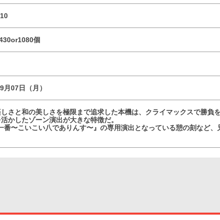
10
430or1080個
09月07日（月）
楽しさと和の美しさを極限まで追求した本機は、クライマックスで勝負を決
を活かしたゾーン演出が大きな特徴だ。
春一番〜こいこい八でありんす〜』の専用演出となっている憩の刻など、