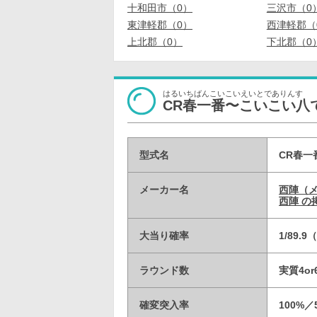
十和田市（0）
三沢市（0
東津軽郡（0）
西津軽郡（
上北郡（0）
下北郡（0
はるいちばんこいこいえいとでありんす
CR春一番〜こいこい八
型式名
CR春一
メーカー名
西陣（
西陣 の
大当り確率
1/89.
ラウンド数
実質4or
確変突入率
100%