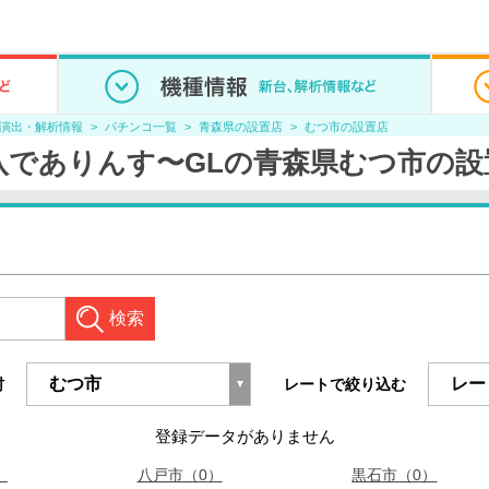
/演出・解析情報
パチンコ一覧
青森県の設置店
むつ市の設置店
八でありんす〜GLの青森県むつ市の設
検索
村
レートで絞り込む
登録データがありません
）
八戸市（0）
黒石市（0）