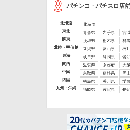
パチンコ・パチスロ店
北海道
北海道
東北
青森県
岩手県
宮
関東
茨城県
栃木県
群
北陸・甲信越
新潟県
富山県
石
東海
岐阜県
静岡県
愛
関西
滋賀県
京都府
大
中国
鳥取県
島根県
岡
四国
徳島県
香川県
愛
九州・沖縄
福岡県
佐賀県
長