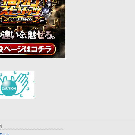
報
ガジン