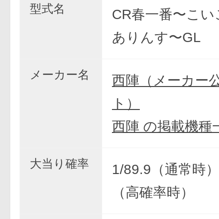
型式名
CR春一番〜こい
ありんす〜GL
メーカー名
西陣（メーカー
ト）
西陣 の掲載機種
大当り確率
1/89.9（通常時） 
（高確率時）