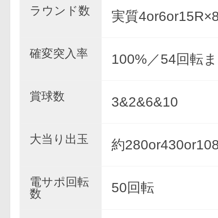
ラウンド数
実質4or6or15R
確変突入率
100%／54回転
賞球数
3&2&6&10
大当り出玉
約280or430or10
電サポ回転
50回転
数