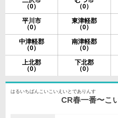
（0）
（0）
平川市
東津軽郡
（0）
（0）
中津軽郡
南津軽郡
（0）
（0）
上北郡
下北郡
（0）
（0）
はるいちばんこいこいえいとでありんす
CR春一番〜こいこい八