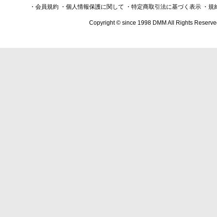
・会員規約
・個人情報保護に関して
・特定商取引法に基づく表示
・規
Copyright © since 1998 DMM All Rights Reserve