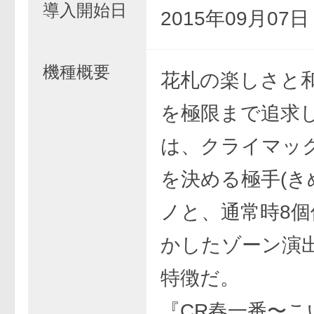
導入開始日
2015年09月07
機種概要
花札の楽しさと
を極限まで追求
は、クライマッ
を決める極手(き
ノと、通常時8個
かしたゾーン演
特徴だ。
『CR春一番〜こ