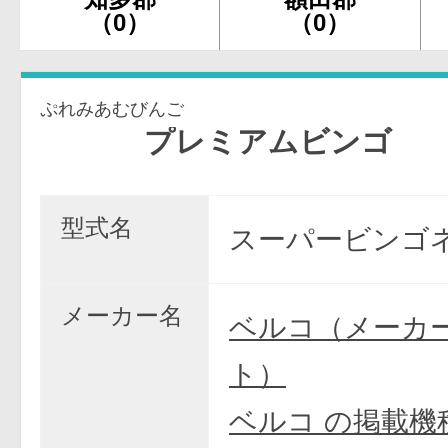
（0）
（0）
ぷれみあむびんご
プレミアムビンゴ
型式名
スーパービンゴネ
メーカー名
ベルコ（メーカ
ト）
ベルコ の掲載機