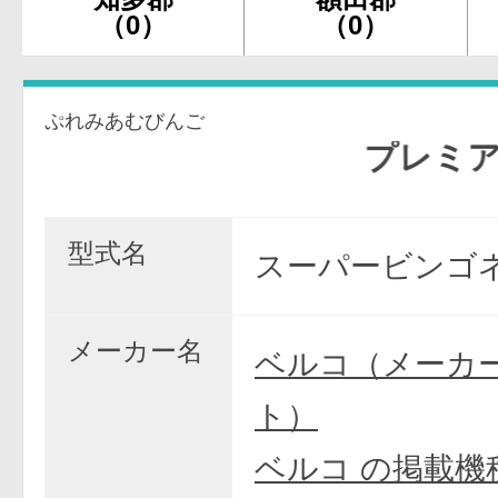
（0）
（0）
ぷれみあむびんご
プレミアムビ
型式名
スーパービンゴネ
メーカー名
ベルコ（メーカ
ト）
ベルコ の掲載機