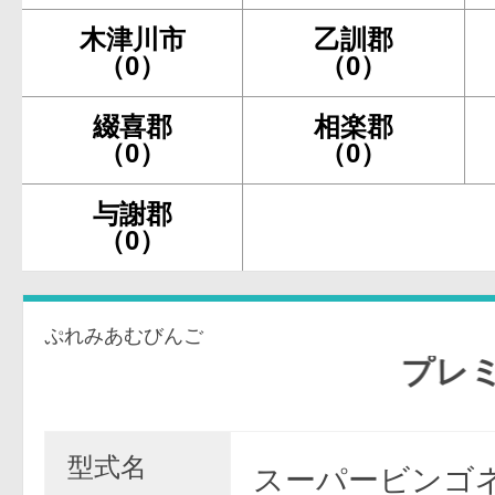
木津川市
乙訓郡
（0）
（0）
綴喜郡
相楽郡
（0）
（0）
与謝郡
（0）
ぷれみあむびんご
プレミア
型式名
スーパービンゴネ