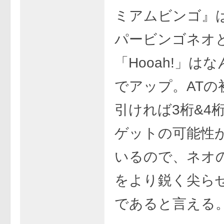
ミアムビンゴ』
パービンゴネオ
「Hooah!」は
でアップ。ATの
引ければ3桁&4
ゲットの可能性
いるので、ネオ
をより鋭く尖ら
であると言える