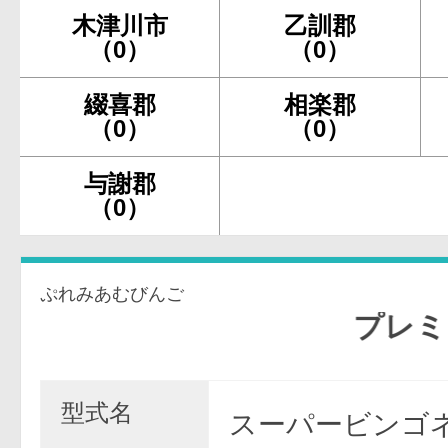
木津川市
乙訓郡
（0）
（0）
綴喜郡
相楽郡
（0）
（0）
与謝郡
（0）
ぷれみあむびんご
プレミアム
型式名
スーパービンゴネ