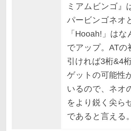
ミアムビンゴ』
パービンゴネオ
「Hooah!」は
でアップ。ATの
引ければ3桁&4
ゲットの可能性
いるので、ネオ
をより鋭く尖ら
であると言える