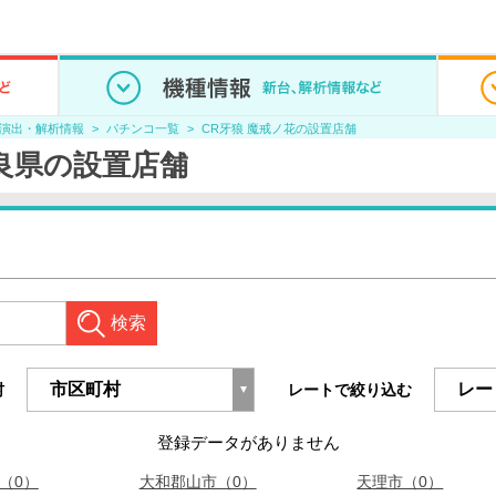
/演出・解析情報
パチンコ一覧
CR牙狼 魔戒ノ花の設置店舗
良県の設置店舗
検索
村
レートで絞り込む
登録データがありません
（0）
大和郡山市（0）
天理市（0）