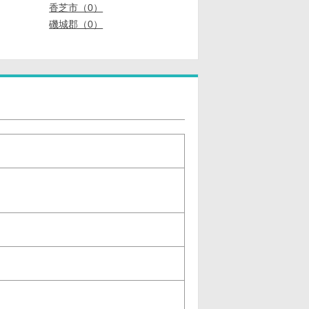
香芝市（0）
磯城郡（0）