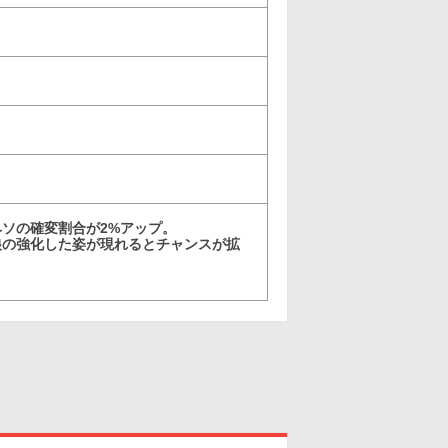
ソの確変割合が2%アップ。
狼の強化した姿が現れるとチャンスが拡