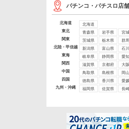
パチンコ・パチスロ店
北海道
北海道
東北
青森県
岩手県
宮
関東
茨城県
栃木県
群
北陸・甲信越
新潟県
富山県
石
東海
岐阜県
静岡県
愛
関西
滋賀県
京都府
大
中国
鳥取県
島根県
岡
四国
徳島県
香川県
愛
九州・沖縄
福岡県
佐賀県
長