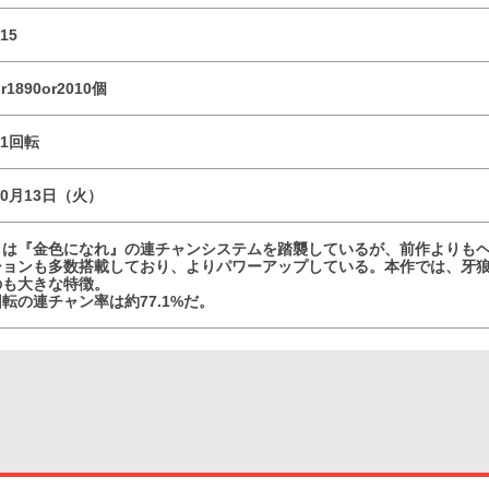
15
r1890or2010個
61回転
10月13日（火）
クは『金色になれ』の連チャンシステムを踏襲しているが、前作よりもヘ
ションも多数搭載しており、よりパワーアップしている。本作では、牙
のも大きな特徴。
1回転の連チャン率は約77.1%だ。