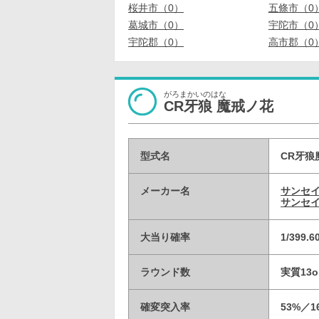
桜井市（0）
五條市（0
葛城市（0）
宇陀市（0
宇陀郡（0）
高市郡（0
がろまかいのはな
CR牙狼 魔戒ノ花
型式名
CR牙狼
メーカー名
サンセイ
サンセイ
大当り確率
1/399
ラウンド数
実質13o
確変突入率
53%／