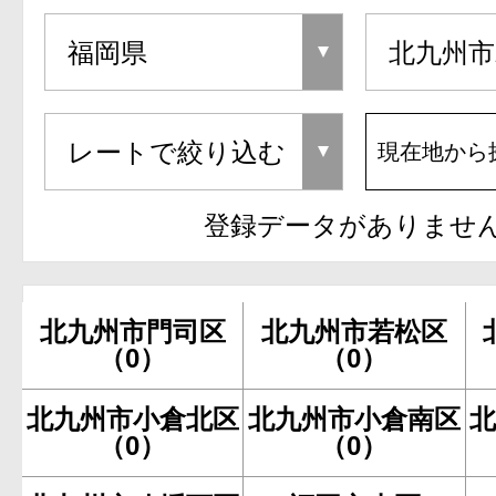
現在地から
登録データがありませ
北九州市門司区
北九州市若松区
（0）
（0）
北九州市小倉北区
北九州市小倉南区
（0）
（0）