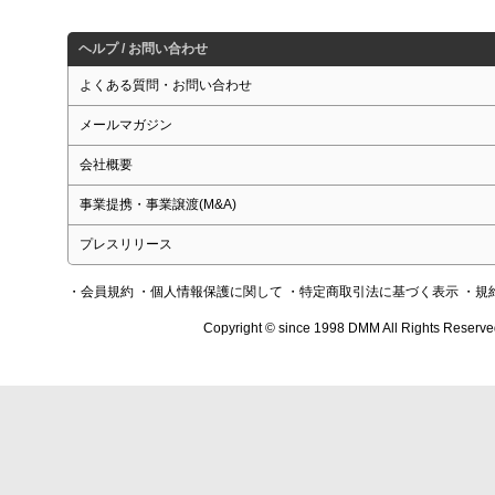
ヘルプ / お問い合わせ
よくある質問・お問い合わせ
メールマガジン
会社概要
事業提携・事業譲渡(M&A)
プレスリリース
・会員規約
・個人情報保護に関して
・特定商取引法に基づく表示
・規
Copyright © since 1998 DMM All Rights Reserve