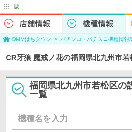
DMMぱちタウン
パチンコ・パチスロ機種情報
CR牙狼 魔戒ノ花の福岡県北九州市
福岡県北九州市若松区の
一覧