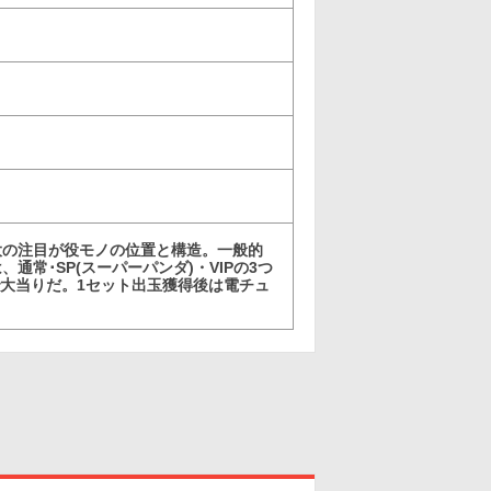
大の注目が役モノの位置と構造。一般的
常･SP(スーパーパンダ)・VIPの3つ
で大当りだ。1セット出玉獲得後は電チュ