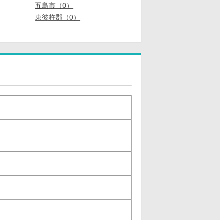
五島市（0）
東彼杵郡（0）