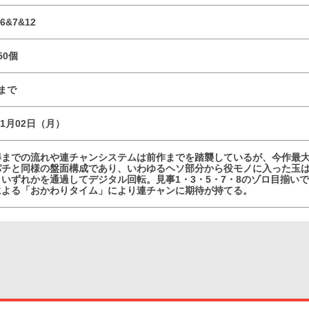
6&7&12
50個
回まで
11月02日（月）
得までの流れや連チャンシステムは前作までを踏襲しているが、今作最
チと同様の盤面構成であり、いわゆるヘソ部分から役モノに入った玉は、通
いずれかを通過してデジタル回転。見事1・3・5・7・8のゾロ目揃い
による「おかわりタイム」により連チャンに期待が持てる。