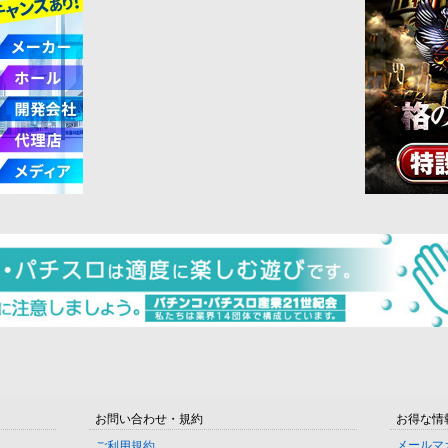
お問い合わせ・規約
お得な情
メールマ
ご利用規約