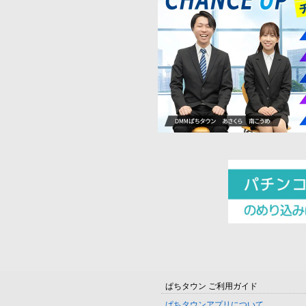
ぱちタウン ご利用ガイド
ぱちタウンアプリについて