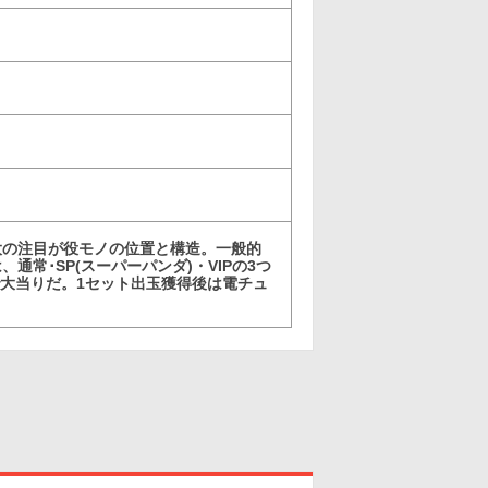
大の注目が役モノの位置と構造。一般的
常･SP(スーパーパンダ)・VIPの3つ
で大当りだ。1セット出玉獲得後は電チュ