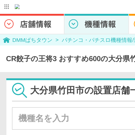
DMMぱちタウン
パチンコ・パチスロ機種情報
CR餃子の王将3 おすすめ600の大分
大分県竹田市の設置店舗