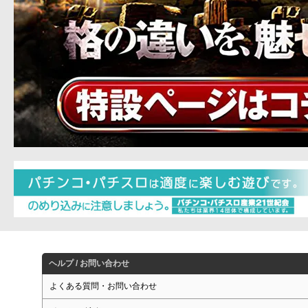
ヘルプ / お問い合わせ
よくある質問・お問い合わせ