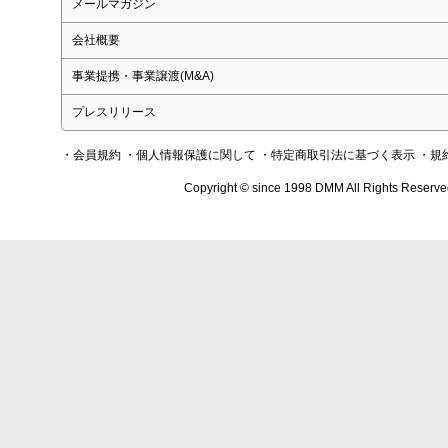
メールマガジン
会社概要
事業提携・事業譲渡(M&A)
プレスリリース
・会員規約
・個人情報保護に関して
・特定商取引法に基づく表示
・規
Copyright © since 1998 DMM All Rights Reserve