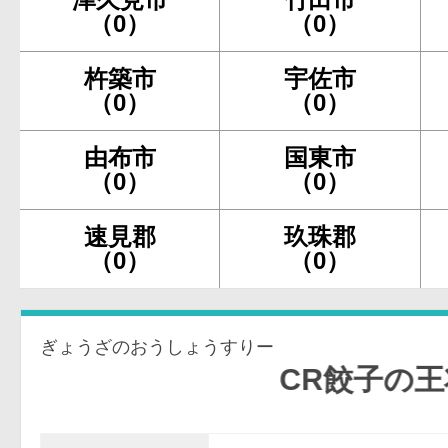
（0）
（0）
杵築市
宇佐市
（0）
（0）
由布市
国東市
（0）
（0）
速見郡
玖珠郡
（0）
（0）
ぎょうざのおうしょうすりー
CR餃子の王将3 お