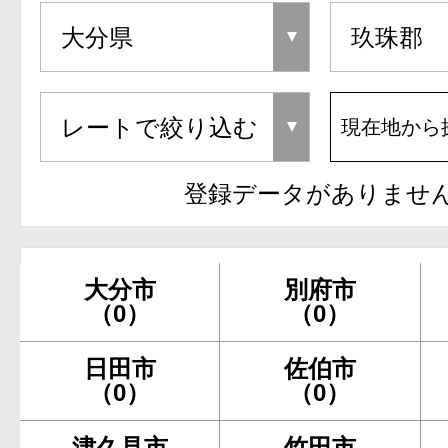
現在地から
登録データがありませ
大分市
別府市
（0）
（0）
日田市
佐伯市
（0）
（0）
津久見市
竹田市