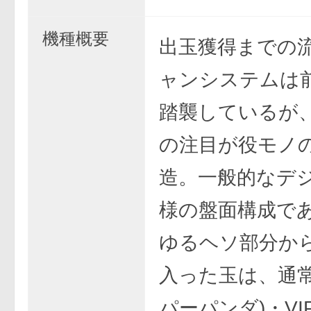
機種概要
出玉獲得までの
ャンシステムは
踏襲しているが
の注目が役モノ
造。一般的なデ
様の盤面構成で
ゆるヘソ部分か
入った玉は、通常
パーパンダ)・VI