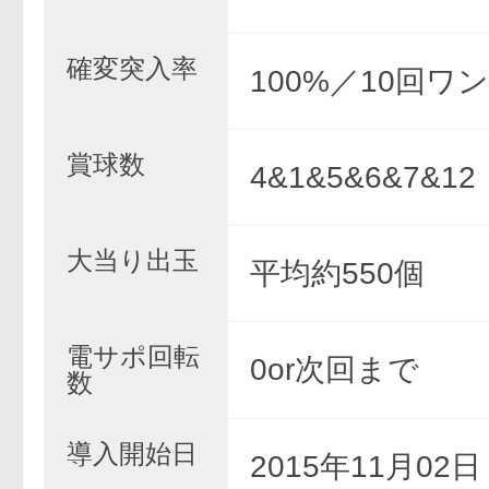
確変突入率
100%／10回ワ
賞球数
4&1&5&6&7&12
大当り出玉
平均約550個
電サポ回転
0or次回まで
数
導入開始日
2015年11月02