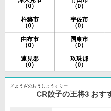
（0）
（0）
杵築市
宇佐市
（0）
（0）
由布市
国東市
（0）
（0）
速見郡
玖珠郡
（0）
（0）
ぎょうざのおうしょうすりー
CR餃子の王将3 おすすめ60