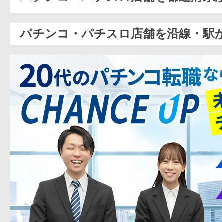
パチンコ・パチスロ店舗を沿線・駅