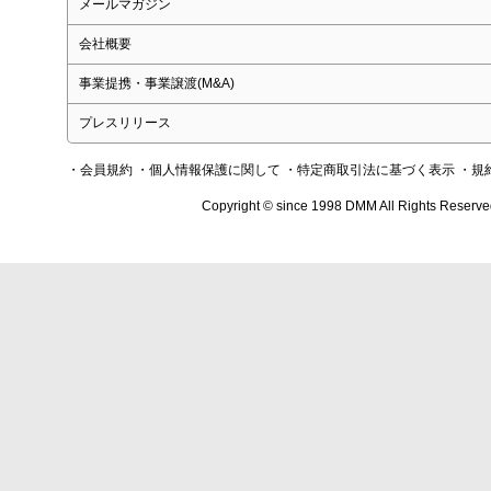
メールマガジン
会社概要
事業提携・事業譲渡(M&A)
プレスリリース
・会員規約
・個人情報保護に関して
・特定商取引法に基づく表示
・規
Copyright © since 1998 DMM All Rights Reserve