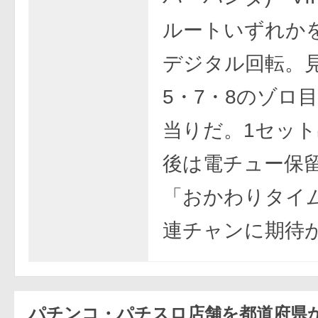
ルートいずれか
デジタル回転。見
5・7・8のゾロ
当りだ。1セッ
後は電チュー保
「おかわりタイ
連チャンに期待
パチンコ・パチスロ店舗を都道府県