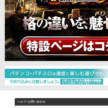
ヘルプ / お問い合わせ