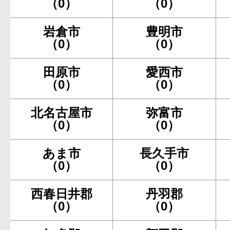
（0）
（0）
岩倉市
豊明市
（0）
（0）
田原市
愛西市
（0）
（0）
北名古屋市
弥富市
（0）
（0）
あま市
長久手市
（0）
（0）
西春日井郡
丹羽郡
（0）
（0）