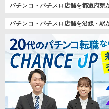
パチンコ・パチスロ店舗を都道府県
パチンコ・パチスロ店舗を沿線・駅