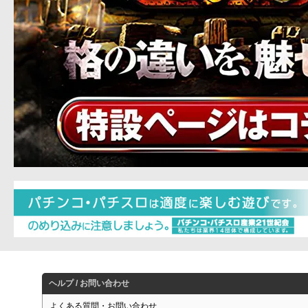
ヘルプ / お問い合わせ
よくある質問・お問い合わせ