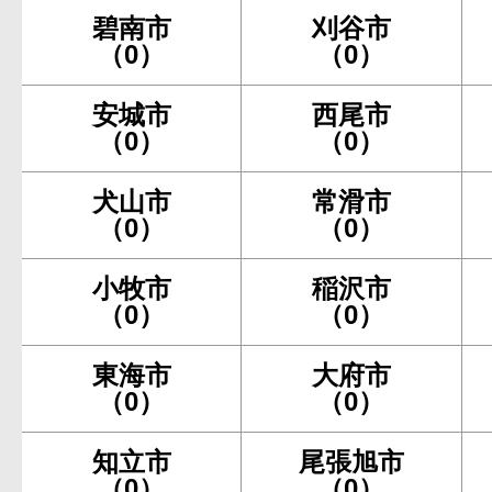
碧南市
刈谷市
（0）
（0）
安城市
西尾市
（0）
（0）
犬山市
常滑市
（0）
（0）
小牧市
稲沢市
（0）
（0）
東海市
大府市
（0）
（0）
知立市
尾張旭市
（0）
（0）