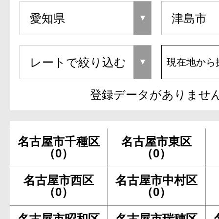
現在地から
登録データがありませ
名古屋市千種区
名古屋市東区
（0）
（0）
名古屋市西区
名古屋市中村区
（0）
（0）
名古屋市昭和区
名古屋市瑞穂区