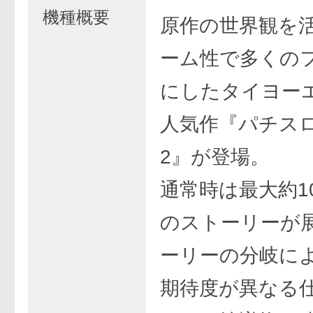
機種概要
原作の世界観を
ーム性で多くの
にしたタイヨー
人気作『パチス
2』が登場。
通常時は最大約1
のストーリーが
ーリーの分岐によ
期待度が異なる