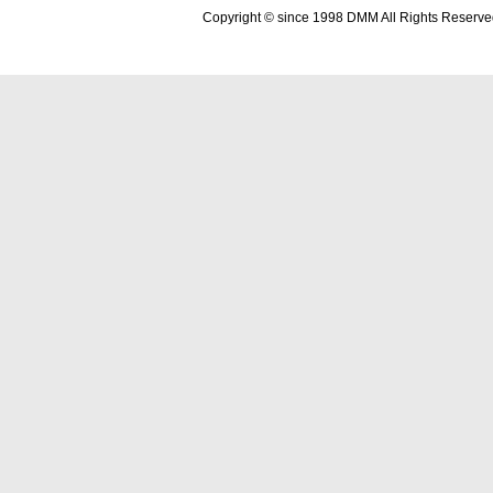
Copyright © since 1998 DMM All Rights Reserve