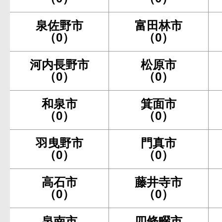
泉佐野市
富田林市
（0）
（0）
河内長野市
松原市
（0）
（0）
和泉市
箕面市
（0）
（0）
羽曳野市
門真市
（0）
（0）
高石市
藤井寺市
（0）
（0）
泉南市
四條畷市