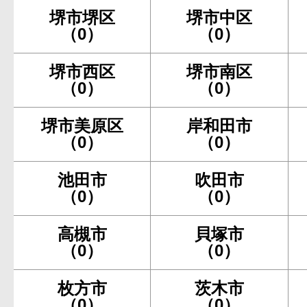
堺市堺区
堺市中区
（0）
（0）
堺市西区
堺市南区
（0）
（0）
堺市美原区
岸和田市
（0）
（0）
池田市
吹田市
（0）
（0）
高槻市
貝塚市
（0）
（0）
枚方市
茨木市
（0）
（0）