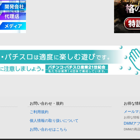
お問い合わせ・規約
お得な情
メールマ
ご利用規約
お得な情報
個人情報の取り扱いについて
DMMア
お問い合わせはこちら
DMMの商