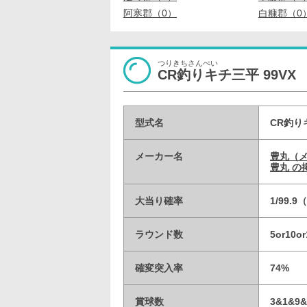
阿寒郡（0）
白糠郡（0
つりきちさんぺい
CR釣りキチ三平 99VX
型式名
CR釣り
メーカー名
豊丸（
豊丸 の
大当り確率
1/99.
ラウンド数
5or10
確変突入率
74%
賞球数
3&1&9&