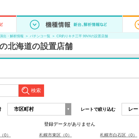
/演出・解析情報
パチンコ一覧
CR釣りキチ三平 99VXの設置店舗
VXの北海道の設置店舗
検索
村
レートで絞り込む
登録データがありません
（0）
札幌市東区（0）
札幌市白石区（0）