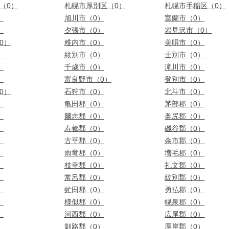
（0）
札幌市厚別区（0）
札幌市手稲区（0）
）
旭川市（0）
室蘭市（0）
）
夕張市（0）
岩見沢市（0）
0）
稚内市（0）
美唄市（0）
）
紋別市（0）
士別市（0）
）
千歳市（0）
滝川市（0）
）
富良野市（0）
登別市（0）
0）
石狩市（0）
北斗市（0）
）
亀田郡（0）
茅部郡（0）
）
爾志郡（0）
奥尻郡（0）
）
寿都郡（0）
磯谷郡（0）
）
古平郡（0）
余市郡（0）
）
雨竜郡（0）
増毛郡（0）
）
枝幸郡（0）
礼文郡（0）
）
常呂郡（0）
紋別郡（0）
）
虻田郡（0）
勇払郡（0）
）
様似郡（0）
幌泉郡（0）
）
河西郡（0）
広尾郡（0）
）
釧路郡（0）
厚岸郡（0）