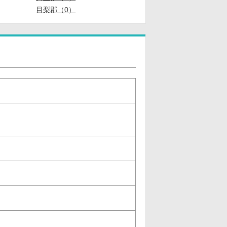
目梨郡（0）