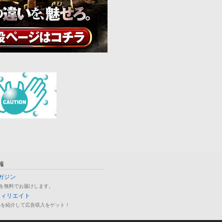
報
ガジン
を無料でお届けします。
フィリエイト
品を紹介して広告収入をゲット！