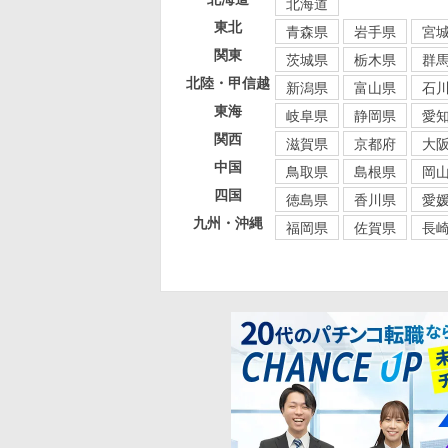
北海道
東北
青森県
岩手県
宮
関東
茨城県
栃木県
群
北陸・甲信越
新潟県
富山県
石
東海
岐阜県
静岡県
愛
関西
滋賀県
京都府
大
中国
鳥取県
島根県
岡
四国
徳島県
香川県
愛
九州・沖縄
福岡県
佐賀県
長