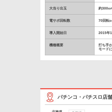
大当り出玉
約300or
電サポ回転数
70回転
導入開始日
2015年
機種概要
打ち手が
モード
パチンコ・パチスロ店
北海道