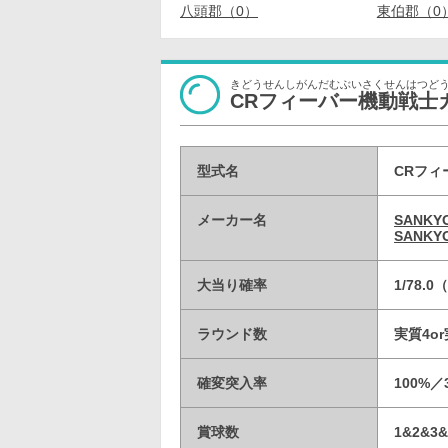
八頭郡（0）
東伯郡（0
きどうせんしがんだむぶいさくせんはつど
CRフィーバー機動戦士ガ
型式名
CRフィ
メーカー名
SANK
SANK
大当り確率
1/78.
ラウンド数
実質4or
確変突入率
100%
賞球数
1&2&3&