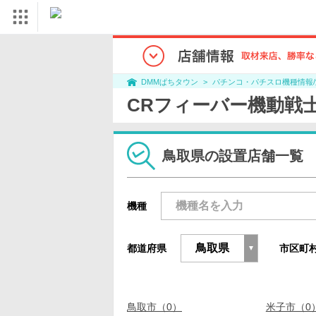
パチンコ・パチスロ機種情報
DMMぱちタウン
CRフィーバー機動戦士
鳥取県の設置店舗一覧
機種
都道府県
市区町
鳥取市（0）
米子市（0