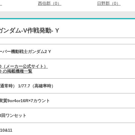
）
西伯郡（0）
日野郡（0）
う
ンダム-V作戦発動- Y
ーバー機動戦士ガンダム2 Y
YO（メーカー公式サイト）
YO の掲載機種一覧
0（通常時） 1/77.7（高確率時）
実質9or4or16R×7カウント
／3回ワンセット
10&11