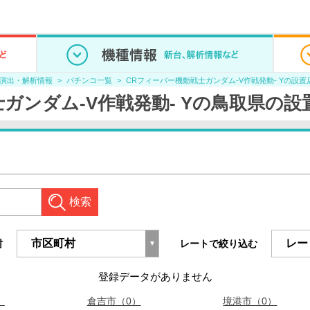
/演出・解析情報
パチンコ一覧
CRフィーバー機動戦士ガンダム-V作戦発動- Yの設置
ガンダム-V作戦発動- Yの鳥取県の設
検索
村
レートで絞り込む
登録データがありません
）
倉吉市（0）
境港市（0）