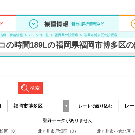
/演出・解析情報
パチンコ一覧
福岡県の設置店
福岡市博多区の設置店
コの時間189Lの福岡県福岡市博多区
検索
村
レートで絞り込む
登録データがありません
松区（0）
北九州市戸畑区（0）
北九州市小倉北区（