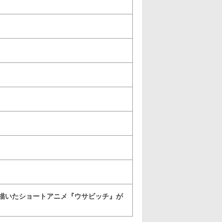
描いたショートアニメ『ウサビッチ』が