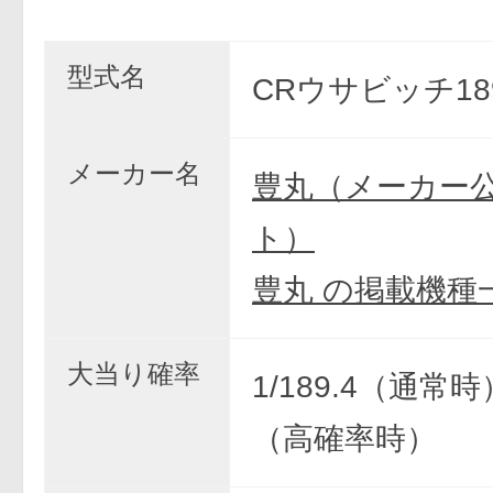
型式名
CRウサビッチ18
メーカー名
豊丸（メーカー
ト）
豊丸 の掲載機種
大当り確率
1/189.4（通常時）
（高確率時）