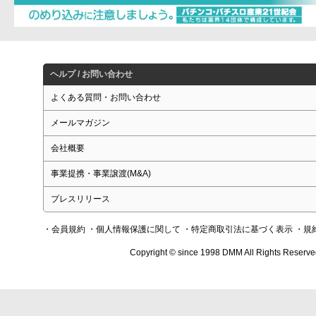
ヘルプ / お問い合わせ
よくある質問・お問い合わせ
メールマガジン
会社概要
事業提携・事業譲渡(M&A)
プレスリリース
・会員規約
・個人情報保護に関して
・特定商取引法に基づく表示
・規
Copyright © since 1998 DMM All Rights Reserve