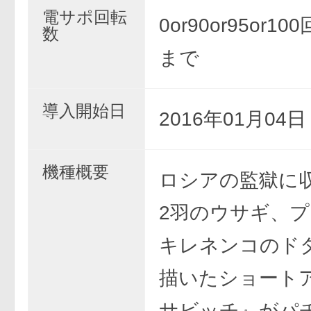
電サポ回転
0or90or95or1
数
まで
導入開始日
2016年01月04
機種概要
ロシアの監獄に
2羽のウサギ、
キレネンコのド
描いたショート
サビッチ』がパ