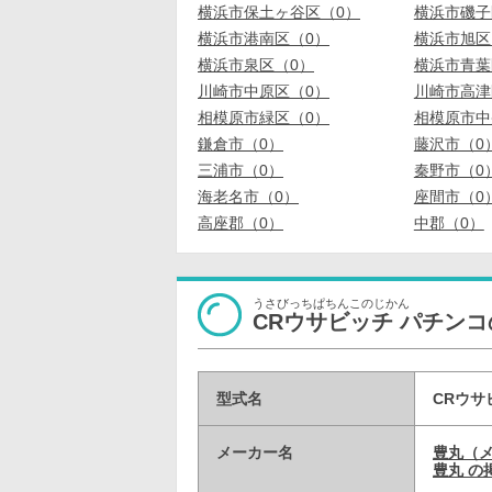
横浜市保土ヶ谷区（0）
横浜市磯子
横浜市港南区（0）
横浜市旭区
横浜市泉区（0）
横浜市青葉
川崎市中原区（0）
川崎市高津
相模原市緑区（0）
相模原市中
鎌倉市（0）
藤沢市（0
三浦市（0）
秦野市（0
海老名市（0）
座間市（0
高座郡（0）
中郡（0）
うさびっちぱちんこのじかん
CRウサビッチ パチンコ
型式名
CRウサ
メーカー名
豊丸（
豊丸 の