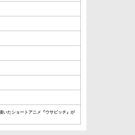
描いたショートアニメ『ウサビッチ』が