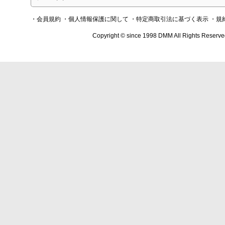
・会員規約
・個人情報保護に関して
・特定商取引法に基づく表示
・規
Copyright © since 1998 DMM All Rights Reserve