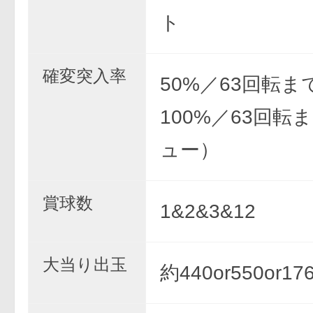
ト
確変突入率
50%／63回転
100%／63回転
ュー）
賞球数
1&2&3&12
大当り出玉
約440or550or17