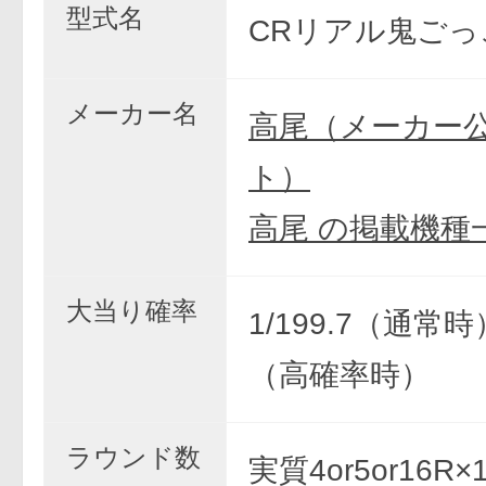
型式名
CRリアル鬼ごっ
メーカー名
高尾（メーカー
ト）
高尾 の掲載機種
大当り確率
1/199.7（通常時）
（高確率時）
ラウンド数
実質4or5or16R