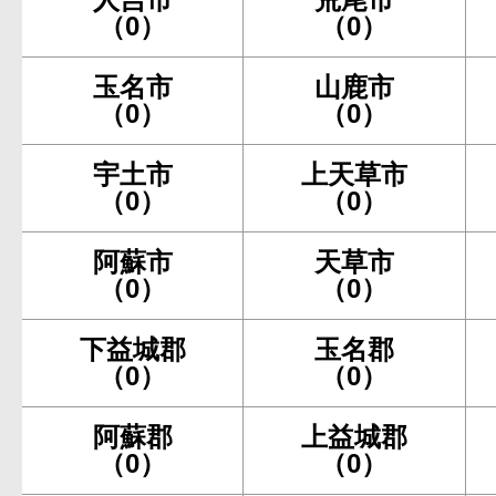
（0）
（0）
玉名市
山鹿市
（0）
（0）
宇土市
上天草市
（0）
（0）
阿蘇市
天草市
（0）
（0）
下益城郡
玉名郡
（0）
（0）
阿蘇郡
上益城郡
（0）
（0）