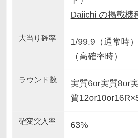
ト）
Daiichi の掲載
大当り確率
1/99.9（通常時） 
（高確率時）
ラウンド数
実質6or実質8or実
質12or10or16
確変突入率
63%