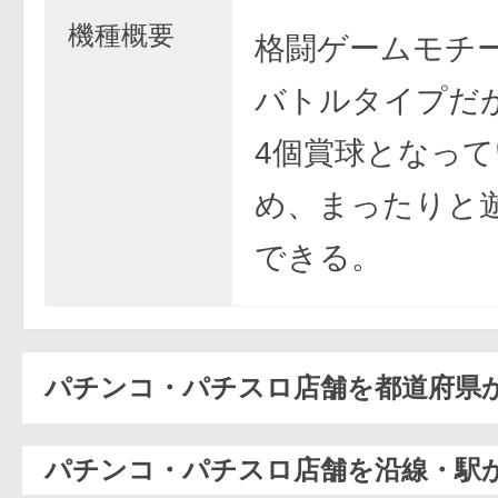
機種概要
格闘ゲームモチ
バトルタイプだ
4個賞球となっ
め、まったりと
できる。
パチンコ・パチスロ店舗を都道府県
パチンコ・パチスロ店舗を沿線・駅