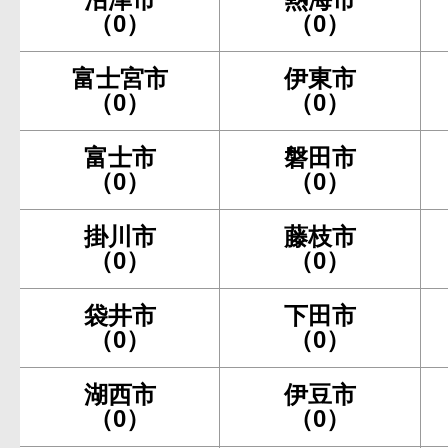
（0）
（0）
富士宮市
伊東市
（0）
（0）
富士市
磐田市
（0）
（0）
掛川市
藤枝市
（0）
（0）
袋井市
下田市
（0）
（0）
湖西市
伊豆市
（0）
（0）