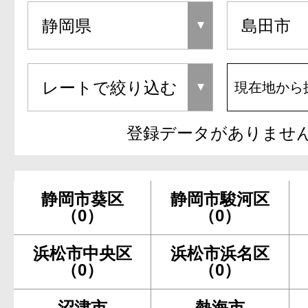
現在地から
登録データがありませ
静岡市葵区
静岡市駿河区
（0）
（0）
浜松市中央区
浜松市浜名区
（0）
（0）
沼津市
熱海市