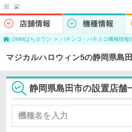
DMMぱちタウン
パチンコ・パチスロ機種情報
マジカルハロウィン5の静岡県島
静岡県島田市の設置店舗