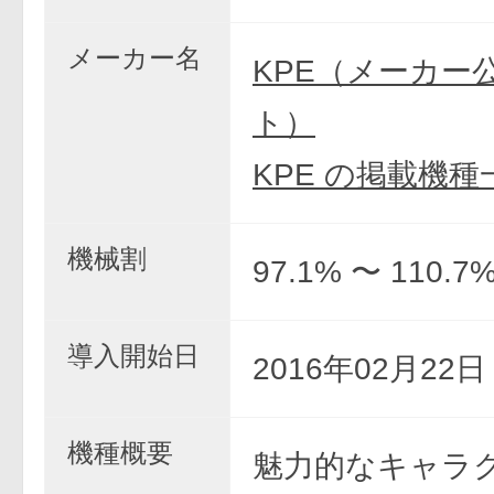
メーカー名
KPE（メーカー
ト）
KPE の掲載機種
機械割
97.1% 〜 110.7
導入開始日
2016年02月22
機種概要
魅力的なキャラ