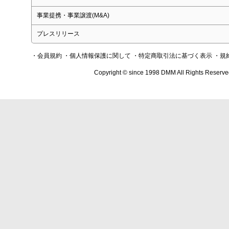
事業提携・事業譲渡(M&A)
プレスリリース
・会員規約
・個人情報保護に関して
・特定商取引法に基づく表示
・規
Copyright © since 1998 DMM All Rights Reserve