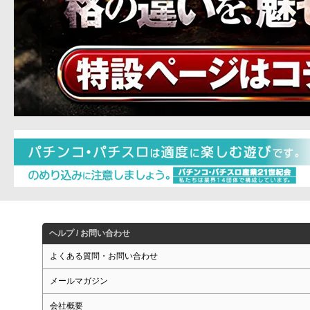
ヘルプ / お問い合わせ
よくある質問・お問い合わせ
メールマガジン
会社概要