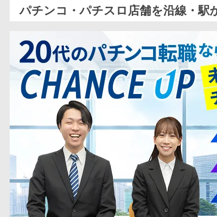
パチンコ・パチスロ店舗を沿線・駅