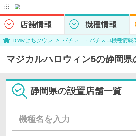
DMMぱちタウン
パチンコ・パチスロ機種情報
マジカルハロウィン5の静岡県
静岡県の設置店舗一覧