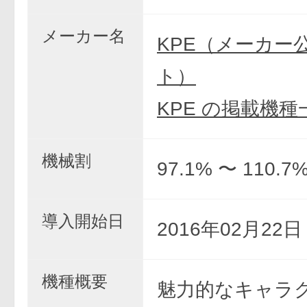
メーカー名
KPE（メーカー
ト）
KPE の掲載機種
機械割
97.1% 〜 110.7
導入開始日
2016年02月22
機種概要
魅力的なキャラ