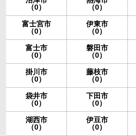
（0）
（0）
富士宮市
伊東市
（0）
（0）
富士市
磐田市
（0）
（0）
掛川市
藤枝市
（0）
（0）
袋井市
下田市
（0）
（0）
湖西市
伊豆市
（0）
（0）