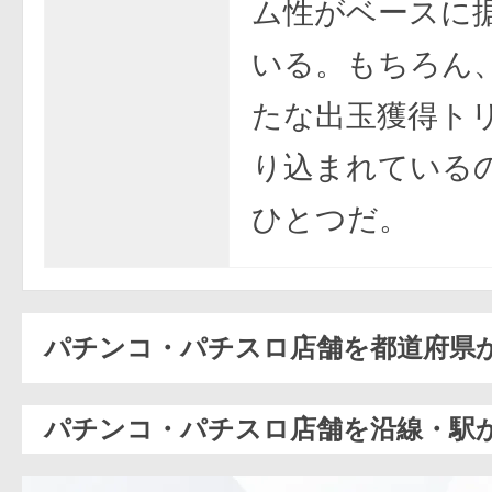
ム性がベースに
いる。もちろん
たな出玉獲得ト
り込まれている
ひとつだ。
パチンコ・パチスロ店舗を都道府県
パチンコ・パチスロ店舗を沿線・駅