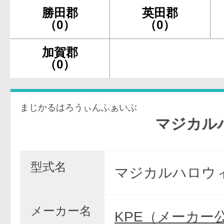
勝田郡
英田郡
（0）
（0）
加賀郡
（0）
まじかるはろうぃんふぁいぶ
マジカルハロウ
型式名
マジカルハロウィ
メーカー名
KPE（メーカー