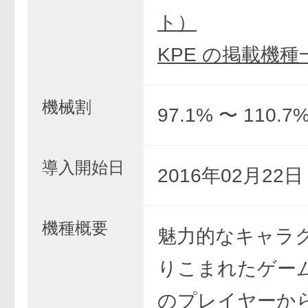
ト）
KPE の掲載機種
機械割
97.1% 〜 110.7
導入開始日
2016年02月22
機種概要
魅力的なキャラ
りこまれたゲー
のプレイヤーか