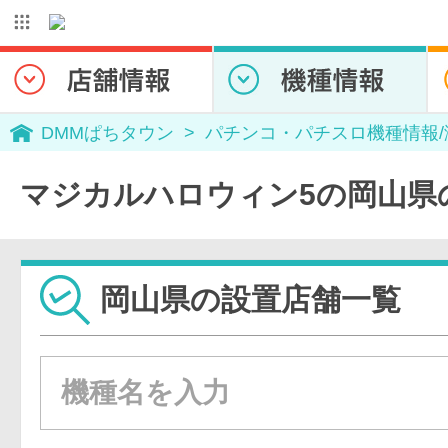
DMMぱちタウン
パチンコ・パチスロ機種情報
マジカルハロウィン5の岡山県
岡山県の設置店舗一覧