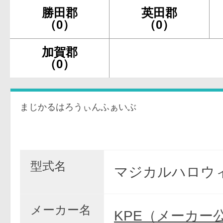
勝田郡
英田郡
（0）
（0）
加賀郡
（0）
まじかるはろうぃんふぁいぶ
マ
型式名
マジカルハロウィ
メーカー名
KPE（メーカー