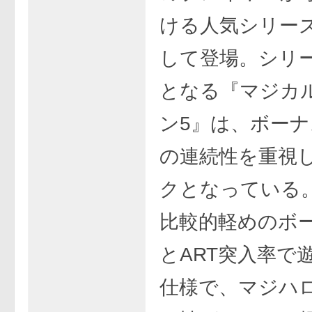
ける人気シリー
して登場。シリ
となる『マジカ
ン5』は、ボーナ
の連続性を重視
クとなっている
比較的軽めのボ
とART突入率で
仕様で、マジハ