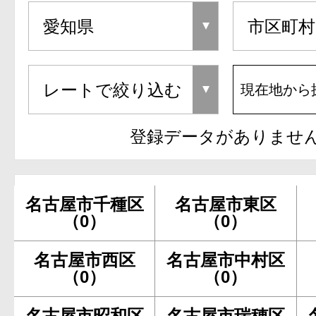
現在地から
登録データがありませ
名古屋市千種区
名古屋市東区
（0）
（0）
名古屋市西区
名古屋市中村区
（0）
（0）
名古屋市昭和区
名古屋市瑞穂区