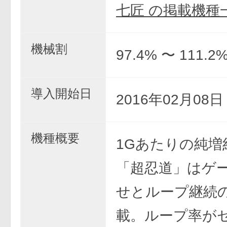
七匠 の掲載機種
機械割
97.4% 〜 111.2
導入開始日
2016年02月08
機種概要
1Gあたりの純増
「超忍道」はゲ
せとループ継続
載。ループ率が