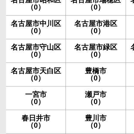
（0）
（0）
名古屋市中川区
名古屋市港区
（0）
（0）
名古屋市守山区
名古屋市緑区
（0）
（0）
名古屋市天白区
豊橋市
（0）
（0）
一宮市
瀬戸市
（0）
（0）
春日井市
豊川市
（0）
（0）