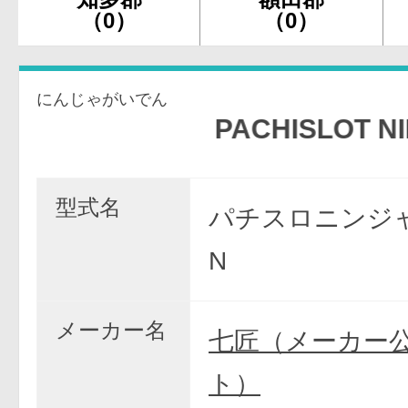
（0）
（0）
にんじゃがいでん
PACHISLOT NINJA G
型式名
パチスロニンジ
N
メーカー名
七匠（メーカー
ト）