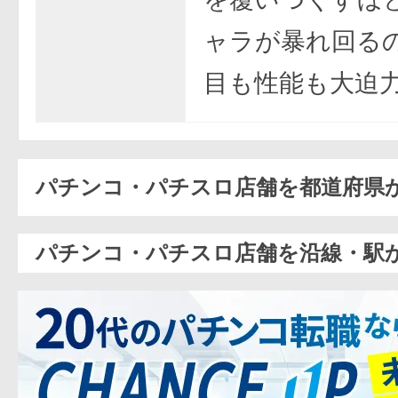
ャラが暴れ回る
目も性能も大迫
パチンコ・パチスロ店舗を都道府県
パチンコ・パチスロ店舗を沿線・駅