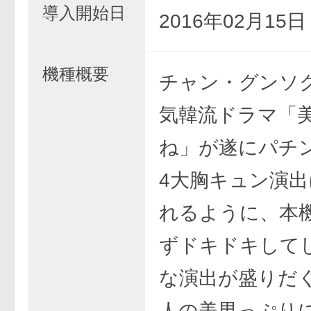
導入開始日
2016年02月15
機種概要
チャン・グンソ
気韓流ドラマ「
ね」が遂にパチ
4大胸キュン演
れるように、本
ずドキドキして
な演出が盛りだ
人の美男っぷり