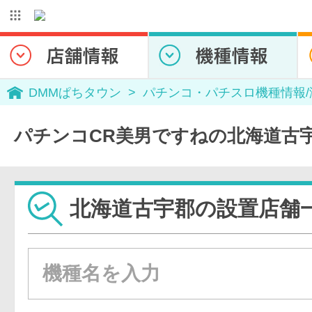
DMMぱちタウン
パチンコ・パチスロ機種情報
パチンコCR美男ですねの北海道古
北海道古宇郡の設置店舗