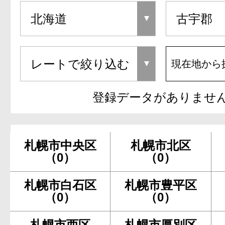
現在地から
登録データがありませ
札幌市中央区
札幌市北区
（0）
（0）
札幌市白石区
札幌市豊平区
（0）
（0）
札幌市西区
札幌市厚別区