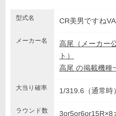
型式名
CR美男ですねVA
メーカー名
高尾（メーカー
ト）
高尾 の掲載機種
大当り確率
1/319.6（通常時
ラウンド数
3or5or6or15R