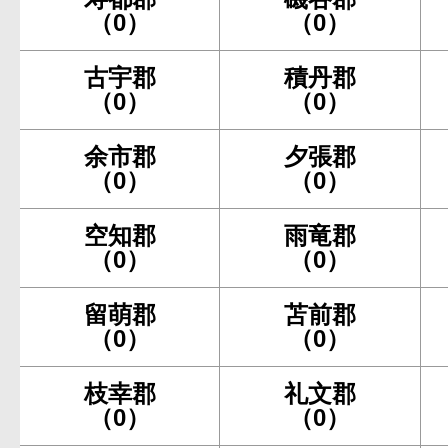
（0）
（0）
古宇郡
積丹郡
（0）
（0）
余市郡
夕張郡
（0）
（0）
空知郡
雨竜郡
（0）
（0）
留萌郡
苫前郡
（0）
（0）
枝幸郡
礼文郡
（0）
（0）