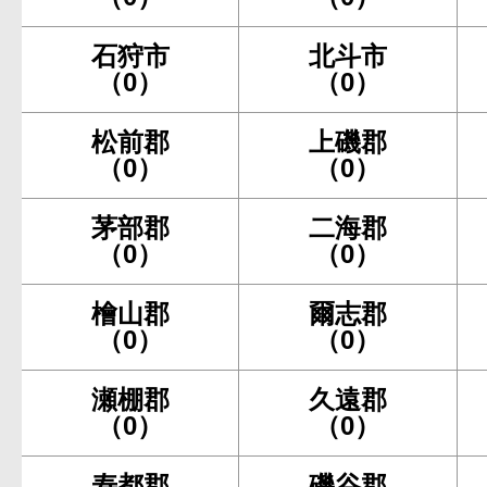
石狩市
北斗市
（0）
（0）
松前郡
上磯郡
（0）
（0）
茅部郡
二海郡
（0）
（0）
檜山郡
爾志郡
（0）
（0）
瀬棚郡
久遠郡
（0）
（0）
寿都郡
磯谷郡