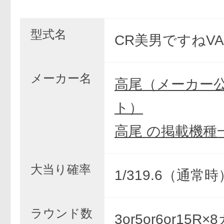
型式名
CR美男ですねVA
メーカー名
高尾（メーカー
ト）
高尾 の掲載機種
大当り確率
1/319.6（通常時
ラウンド数
3or5or6or15R