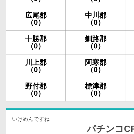
広尾郡
中川郡
（0）
（0）
十勝郡
釧路郡
（0）
（0）
川上郡
阿寒郡
（0）
（0）
野付郡
標津郡
（0）
（0）
いけめんですね
パチンコCR美男