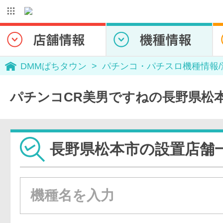
DMMぱちタウン
パチンコ・パチスロ機種情報
パチンコCR美男ですねの長野県松
長野県松本市の設置店舗