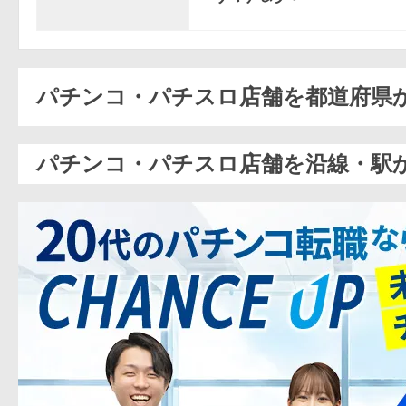
パチンコ・パチスロ店舗を都道府県
パチンコ・パチスロ店舗を沿線・駅