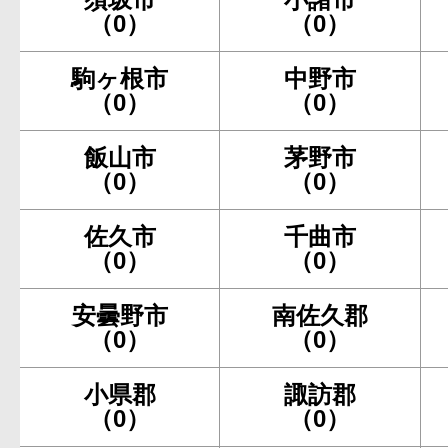
（0）
（0）
駒ヶ根市
中野市
（0）
（0）
飯山市
茅野市
（0）
（0）
佐久市
千曲市
（0）
（0）
安曇野市
南佐久郡
（0）
（0）
小県郡
諏訪郡
（0）
（0）