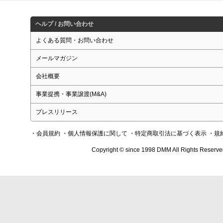
ヘルプ / お問い合わせ
よくある質問・お問い合わせ
メールマガジン
会社概要
事業提携・事業譲渡(M&A)
プレスリリース
・会員規約
・個人情報保護に関して
・特定商取引法に基づく表示
・規
Copyright © since 1998 DMM All Rights Reserve