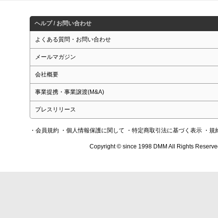
ヘルプ / お問い合わせ
よくある質問・お問い合わせ
メールマガジン
会社概要
事業提携・事業譲渡(M&A)
プレスリリース
・会員規約
・個人情報保護に関して
・特定商取引法に基づく表示
・規
Copyright © since 1998 DMM All Rights Reserve