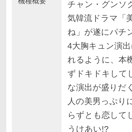
機種概要
チャン・グンソ
気韓流ドラマ「
ね」が遂にパチ
4大胸キュン演
れるように、本
ずドキドキして
な演出が盛りだ
人の美男っぷり
らずとも恋して
うけあい!?