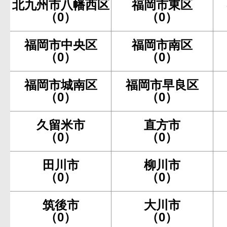
北九州市八幡西区
福岡市東区
（0）
（0）
福岡市中央区
福岡市南区
（0）
（0）
福岡市城南区
福岡市早良区
（0）
（0）
久留米市
直方市
（0）
（0）
田川市
柳川市
（0）
（0）
筑後市
大川市
（0）
（0）