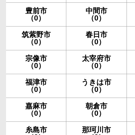
豊前市
中間市
（0）
（0）
筑紫野市
春日市
（0）
（0）
宗像市
太宰府市
（0）
（0）
福津市
うきは市
（0）
（0）
嘉麻市
朝倉市
（0）
（0）
糸島市
那珂川市