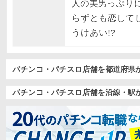
人の美男っぷり
らずとも恋して
うけあい!?
パチンコ・パチスロ店舗を都道府県
パチンコ・パチスロ店舗を沿線・駅