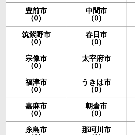
豊前市
中間市
（0）
（0）
筑紫野市
春日市
（0）
（0）
宗像市
太宰府市
（0）
（0）
福津市
うきは市
（0）
（0）
嘉麻市
朝倉市
（0）
（0）
糸島市
那珂川市