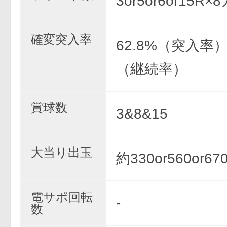
3or5or6or15R
確変突入率
62.8%（突入率）
（継続率）
賞球数
3&8&15
大当り出玉
約330or560or67
電サポ回転
-
数