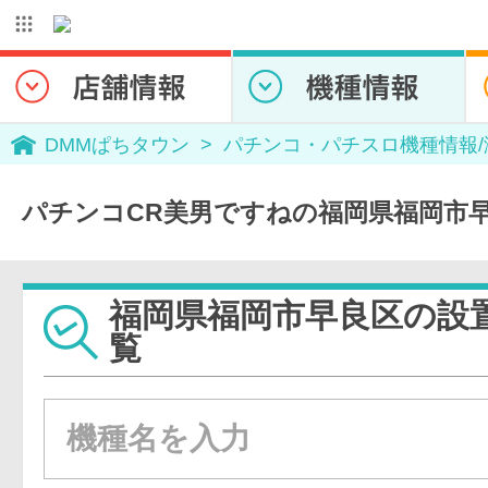
DMMぱちタウン
パチンコ・パチスロ機種情報
パチンコCR美男ですねの福岡県福岡市
福岡県福岡市早良区の設
覧