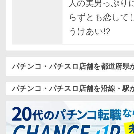
人の美男っぷり
らずとも恋して
うけあい!?
パチンコ・パチスロ店舗を都道府県
パチンコ・パチスロ店舗を沿線・駅