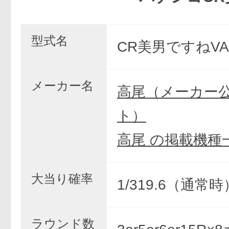
型式名
CR美男ですねVA
メーカー名
高尾（メーカー
ト）
高尾 の掲載機種
大当り確率
1/319.6（通常時
ラウンド数