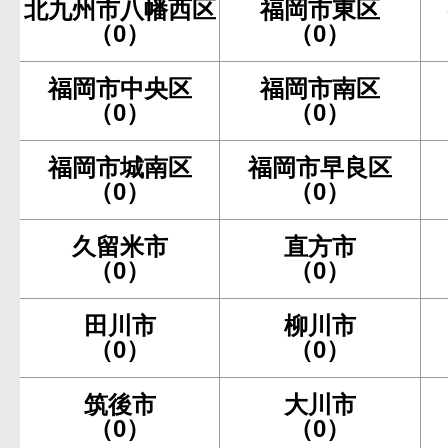
北九州市八幡西区
福岡市東区
（0）
（0）
福岡市中央区
福岡市南区
（0）
（0）
福岡市城南区
福岡市早良区
（0）
（0）
久留米市
直方市
（0）
（0）
田川市
柳川市
（0）
（0）
筑後市
大川市
（0）
（0）