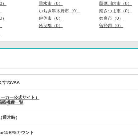
0）
垂水市（0）
薩摩川内市（0）
）
いちき串木野市（0）
南さつま市（0）
0）
伊佐市（0）
姶良市（0）
）
姶良郡（0）
曽於郡（0）
）
ですねVAA
メーカー公式サイト）
掲載機種一覧
.6（通常時）
r6or15R×8カウント