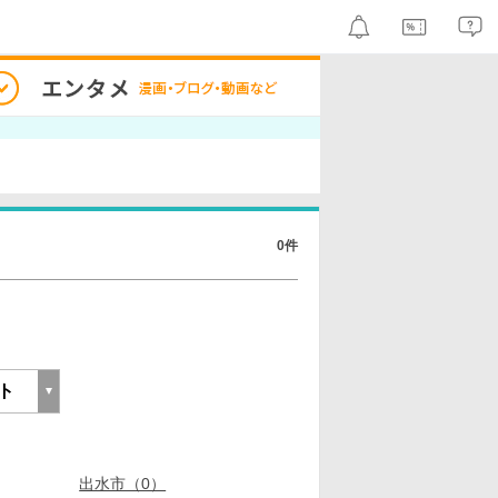
0件
出水市（0）