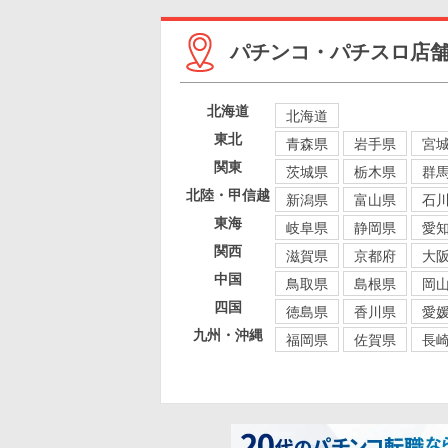
パチンコ・パチスロ店
北海道
北海道
東北
青森県
岩手県
宮
関東
茨城県
栃木県
群
北陸・甲信越
新潟県
富山県
石
東海
岐阜県
静岡県
愛
関西
滋賀県
京都府
大
中国
鳥取県
島根県
岡
四国
徳島県
香川県
愛
九州・沖縄
福岡県
佐賀県
長