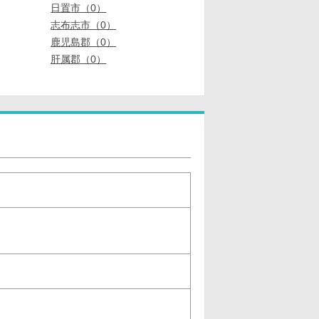
日置市（0）
志布志市（0）
鹿児島郡（0）
肝属郡（0）