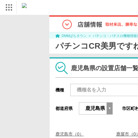
パチンコ・パチスロ機種情報
DMMぱちタウン
パチンコCR美男です
鹿児島県の設置店舗一
機種
都道府県
市区町
鹿児島市（0）
鹿屋市（0