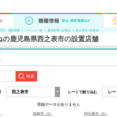
/演出・解析情報
パチンコ一覧
鹿児島県の設置店
西之表市の設置店
ねの鹿児島県西之表市の設置店舗
覧
検索
村
レートで絞り込む
登録データがありません
）
枕崎市（0）
阿久根市（0）