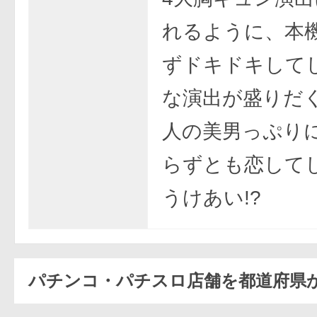
れるように、本
ずドキドキして
な演出が盛りだ
人の美男っぷり
らずとも恋して
うけあい!?
パチンコ・パチスロ店舗を都道府県