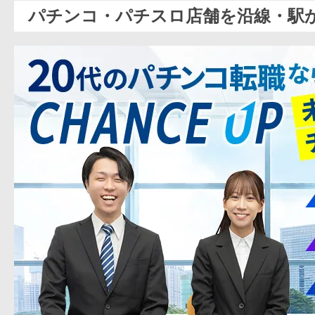
パチンコ・パチスロ店舗を沿線・駅