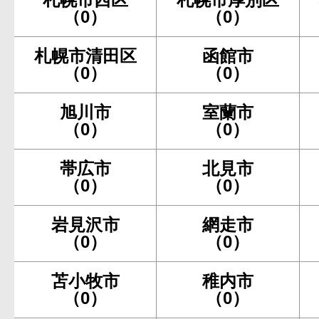
（0）
（0）
札幌市清田区
函館市
（0）
（0）
旭川市
室蘭市
（0）
（0）
帯広市
北見市
（0）
（0）
岩見沢市
網走市
（0）
（0）
苫小牧市
稚内市
（0）
（0）