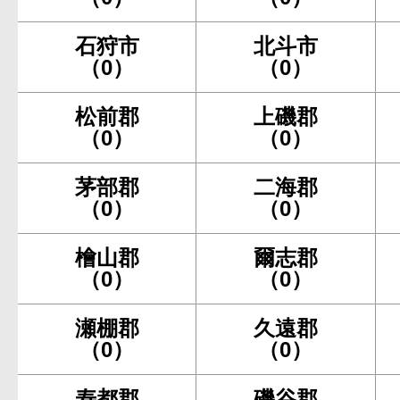
石狩市
北斗市
（0）
（0）
松前郡
上磯郡
（0）
（0）
茅部郡
二海郡
（0）
（0）
檜山郡
爾志郡
（0）
（0）
瀬棚郡
久遠郡
（0）
（0）
寿都郡
磯谷郡