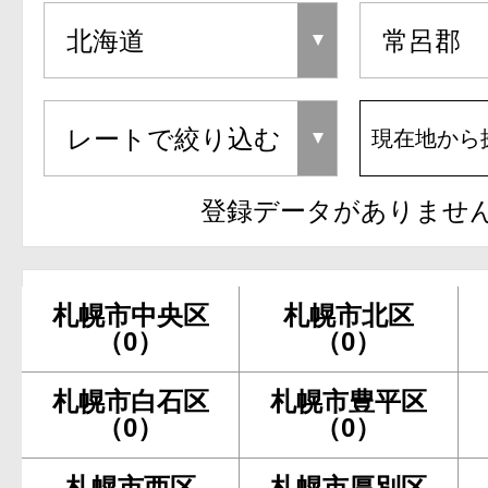
現在地から
登録データがありませ
札幌市中央区
札幌市北区
（0）
（0）
札幌市白石区
札幌市豊平区
（0）
（0）
札幌市西区
札幌市厚別区