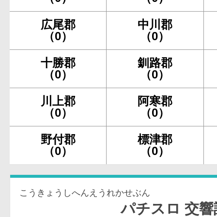
広尾郡
中川郡
（0）
（0）
十勝郡
釧路郡
（0）
（0）
川上郡
阿寒郡
（0）
（0）
野付郡
標津郡
（0）
（0）
こうきょうしへんえうれかせぶん
パチスロ 交響詩篇エ