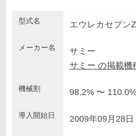
型式名
エウレカセブン
メーカー名
サミー
サミー の掲載機
機械割
98.2% 〜 110.0
導入開始日
2009年09月28