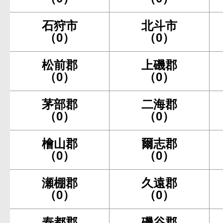
石狩市
北斗市
（0）
（0）
松前郡
上磯郡
（0）
（0）
茅部郡
二海郡
（0）
（0）
檜山郡
爾志郡
（0）
（0）
瀬棚郡
久遠郡
（0）
（0）
寿都郡
磯谷郡