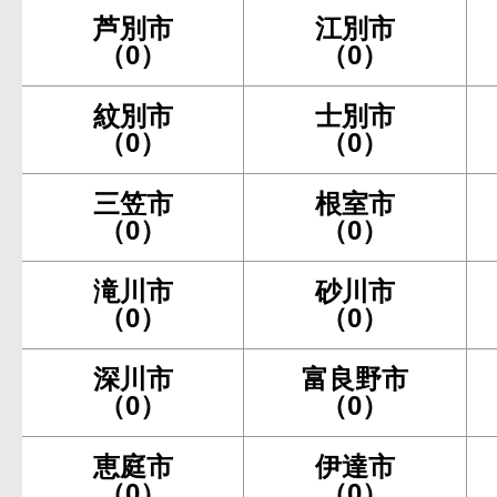
芦別市
江別市
（0）
（0）
紋別市
士別市
（0）
（0）
三笠市
根室市
（0）
（0）
滝川市
砂川市
（0）
（0）
深川市
富良野市
（0）
（0）
恵庭市
伊達市
（0）
（0）