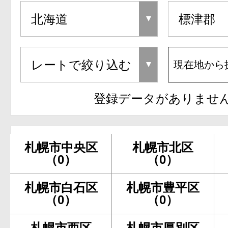
現在地から
登録データがありませ
札幌市中央区
札幌市北区
（0）
（0）
札幌市白石区
札幌市豊平区
（0）
（0）
札幌市西区
札幌市厚別区