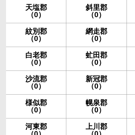
天塩郡
斜里郡
（0）
（0）
紋別郡
網走郡
（0）
（0）
白老郡
虻田郡
（0）
（0）
沙流郡
新冠郡
（0）
（0）
様似郡
幌泉郡
（0）
（0）
河東郡
上川郡
（0）
（0）