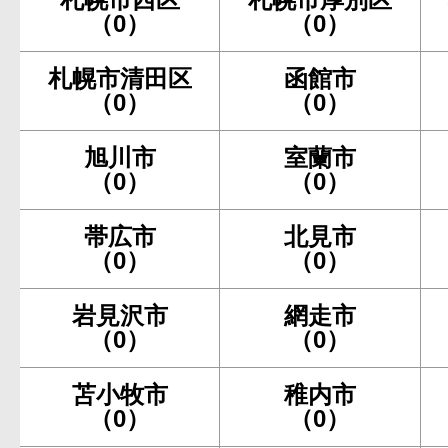
（0）
（0）
札幌市清田区
函館市
（0）
（0）
旭川市
室蘭市
（0）
（0）
帯広市
北見市
（0）
（0）
岩見沢市
網走市
（0）
（0）
苫小牧市
稚内市
（0）
（0）