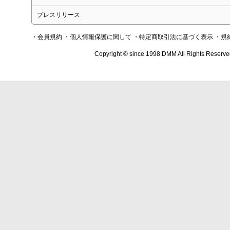
プレスリリース
・会員規約
・個人情報保護に関して
・特定商取引法に基づく表示
・規
Copyright © since 1998 DMM All Rights Reserve