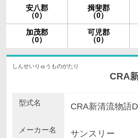
安八郡
揖斐郡
（0）
（0）
加茂郡
可児郡
（0）
（0）
しんせいりゅうものがたり
CRA新清流
型式名
CRA新清流物語D
メーカー名
サンスリー