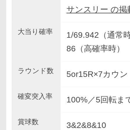
サンスリー の掲
大当り確率
1/69.942（通常時
86（高確率時）
ラウンド数
5or15R×7カウ
確変突入率
100%／5回転ま
賞球数
3&2&8&10