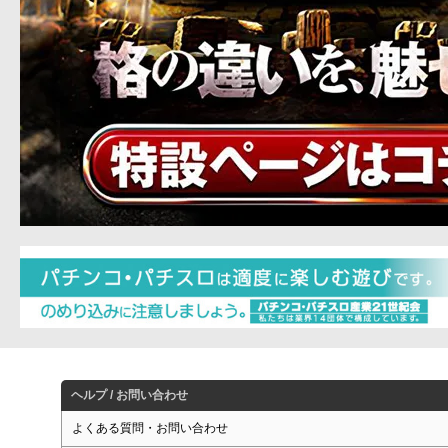
ヘルプ / お問い合わせ
よくある質問・お問い合わせ