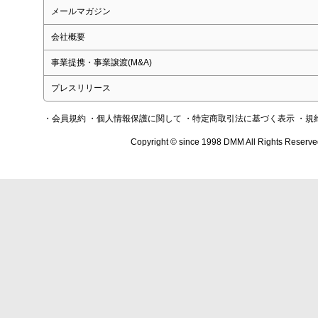
メールマガジン
会社概要
事業提携・事業譲渡(M&A)
プレスリリース
・会員規約
・個人情報保護に関して
・特定商取引法に基づく表示
・規
Copyright © since 1998 DMM All Rights Reserve