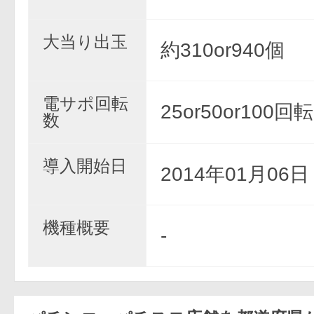
大当り出玉
約310or940個
電サポ回転
25or50or100回転
数
導入開始日
2014年01月06
機種概要
-