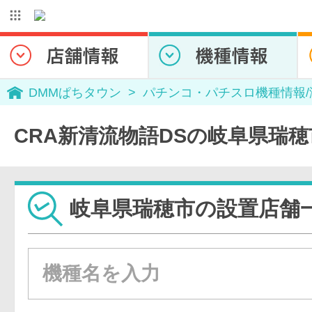
DMMぱちタウン
パチンコ・パチスロ機種情報
CRA新清流物語DSの岐阜県瑞
岐阜県瑞穂市の設置店舗