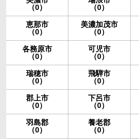
（0）
（0）
恵那市
美濃加茂市
（0）
（0）
各務原市
可児市
（0）
（0）
瑞穂市
飛騨市
（0）
（0）
郡上市
下呂市
（0）
（0）
羽島郡
養老郡
（0）
（0）