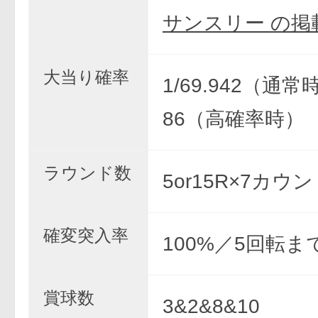
サンスリー の掲
大当り確率
1/69.942（通常時
86（高確率時）
ラウンド数
5or15R×7カウ
確変突入率
100%／5回転ま
賞球数
3&2&8&10