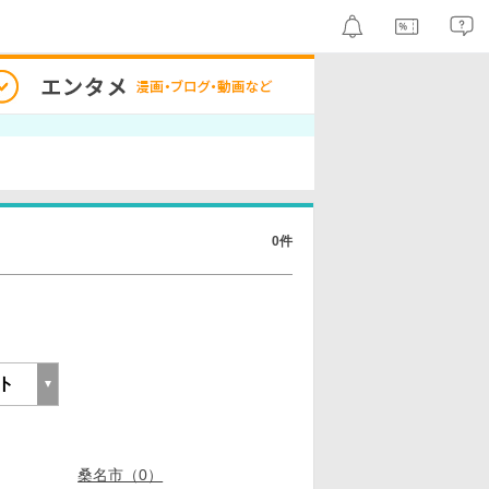
0件
桑名市（0）