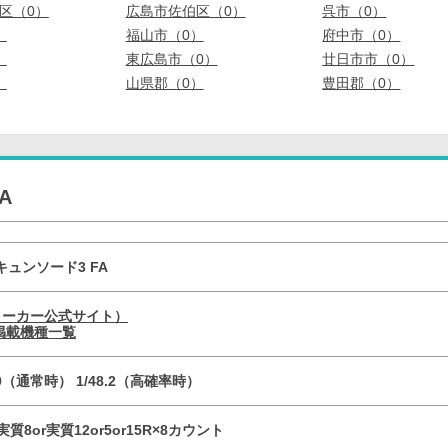
区（0）
広島市佐伯区（0）
呉市（0）
）
福山市（0）
府中市（0）
）
東広島市（0）
廿日市市（0）
）
山県郡（0）
豊田郡（0）
A
キュンソード3 FA
メーカー公式サイト）
掲載機種一覧
.69（通常時） 1/48.2（高確率時）
実質8or実質12or5or15R×8カウント