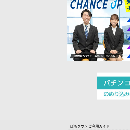
ぱちタウン ご利用ガイド