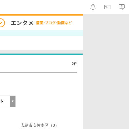
0件
広島市安佐南区（0）