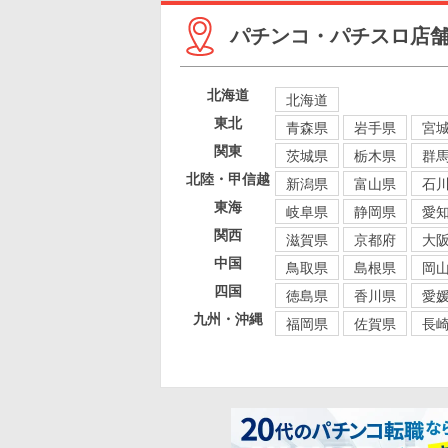
パチンコ・パチスロ店
北海道
北海道
東北
青森県
岩手県
宮
関東
茨城県
栃木県
群
北陸・甲信越
新潟県
富山県
石
東海
岐阜県
静岡県
愛
関西
滋賀県
京都府
大
中国
鳥取県
島根県
岡
四国
徳島県
香川県
愛
九州・沖縄
福岡県
佐賀県
長