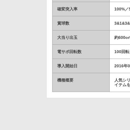
確変突入率
100%
賞球数
3&1&3&
大当り出玉
約600o
電サポ回転数
100回転
導入開始日
2016年
機種概要
人気シ
イテム