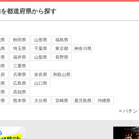
舗を都道府県から探す
城県
秋田県
山形県
福島県
馬県
埼玉県
千葉県
東京都
神奈川県
川県
福井県
山梨県
長野県
知県
三重県
阪府
兵庫県
奈良県
和歌山県
山県
広島県
山口県
媛県
高知県
崎県
熊本県
大分県
宮崎県
鹿児島県
沖縄県
> パチ