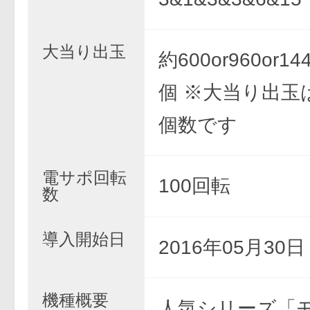
大当り出玉
約600or960or144
個 ※大当り出玉
個数です
電サポ回転
100回転
数
導入開始日
2016年05月30
機種概要
人気シリーズ「