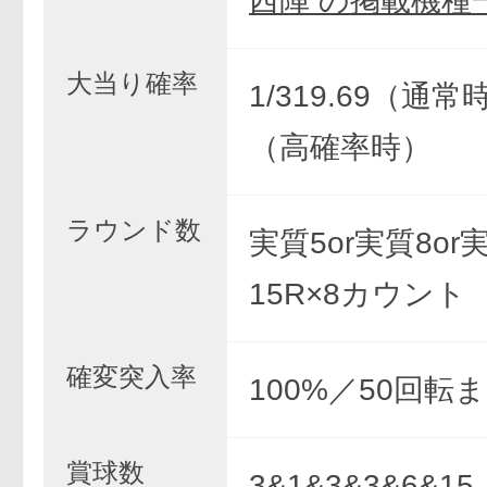
西陣 の掲載機種
大当り確率
1/319.69（通常時
（高確率時）
ラウンド数
実質5or実質8or実
15R×8カウント
確変突入率
100%／50回転
賞球数
3&1&3&3&6&15