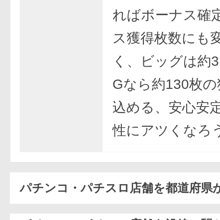
ればボーナス確
ス獲得枚数にも
く、ビッグは約3
Gなら約130枚
込める、安心安
性にアツくなろ
パチンコ・パチスロ店舗を都道府県