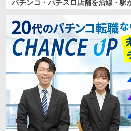
パチンコ・パチスロ店舗を沿線・駅