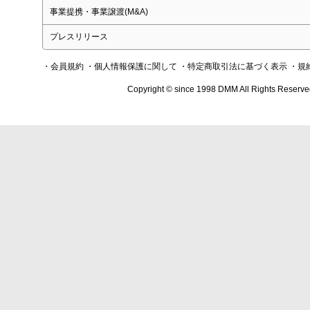
事業提携・事業譲渡(M&A)
プレスリリース
・会員規約
・個人情報保護に関して
・特定商取引法に基づく表示
・規
Copyright © since 1998 DMM All Rights Reserve