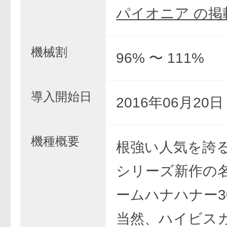
パイオニア の掲
機械割
96% 〜 111%
導入開始日
2016年06月20
機種概要
根強い人気を誇
シリーズ新作の
ームハナハナー3
当然、ハイビス