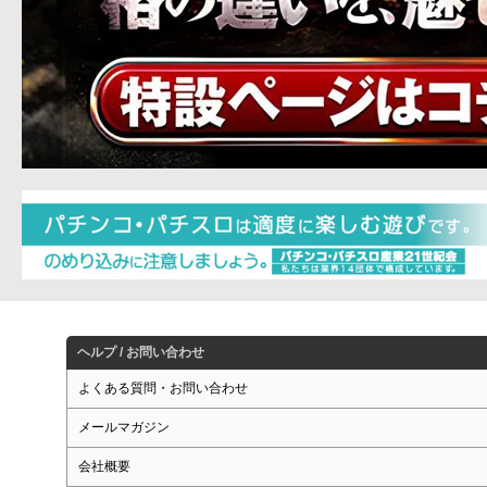
ヘルプ / お問い合わせ
よくある質問・お問い合わせ
メールマガジン
会社概要