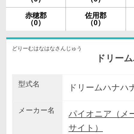
赤穂郡
佐用郡
（0）
（0）
どりーむはなはなさんじゅう
ドリームハナハ
型式名
ドリームハナハナ/
メーカー名
パイオニア（メ
サイト）