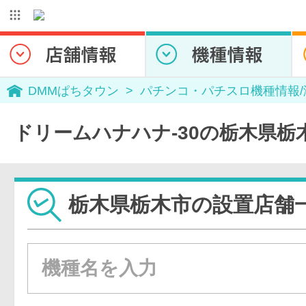
DMMぱちタウン
パチンコ・パチスロ機種情報
ドリームハナハナ-30の栃木県栃
栃木県栃木市の設置店舗