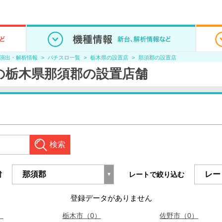
/演出・解析情報
パチスロ一覧
栃木県の設置店
那須郡の設置店
0の栃木県那須郡の設置店舗
検索
村
レートで絞り込む
登録データがありません
）
栃木市（0）
佐野市（0）