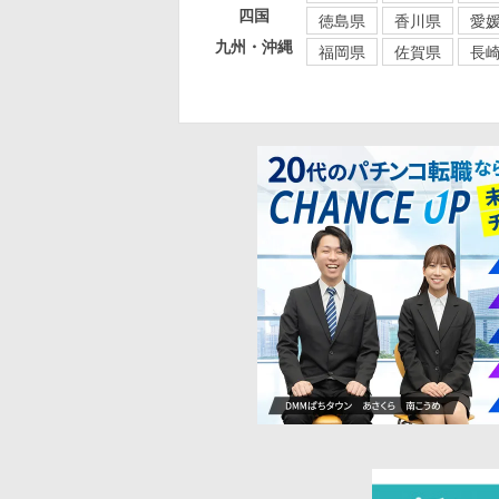
四国
徳島県
香川県
愛
九州・沖縄
福岡県
佐賀県
長