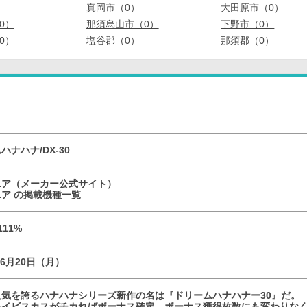
）
真岡市（0）
大田原市（0）
0）
那須烏山市（0）
下野市（0）
0）
塩谷郡（0）
那須郡（0）
ハナハナ/DX-30
ニア（メーカー公式サイト）
ア の掲載機種一覧
111%
06月20日（月）
人気を誇るハナハナシリーズ新作の名は『ドリームハナハナー30』だ。
イビスカスがチカればボーナス確定。ボーナス獲得枚数にも変わりなく、ビ