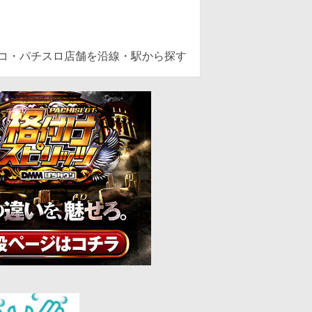
ンコ・パチスロ店舗を沿線・駅から探す