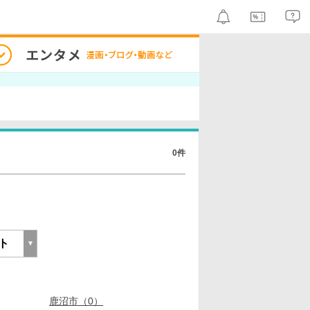
0件
鹿沼市（0）