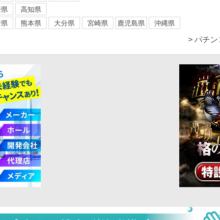
媛県
高知県
崎県
熊本県
大分県
宮崎県
鹿児島県
沖縄県
> パチ