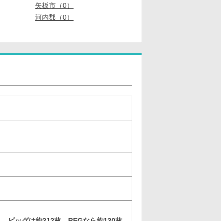
矢板市（0）
河内郡（0）
ッグは約312枚、REGなら約130枚