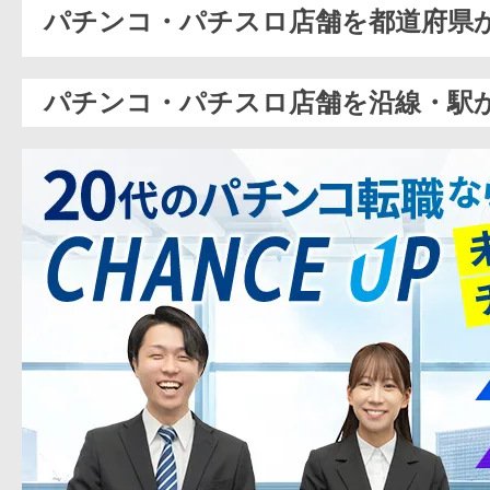
パチンコ・パチスロ店舗を都道府県
パチンコ・パチスロ店舗を沿線・駅