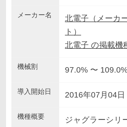
メーカー名
北電子（メーカ
ト）
北電子 の掲載機
機械割
97.0% 〜 109.0
導入開始日
2016年07月04
機種概要
ジャグラーシリ