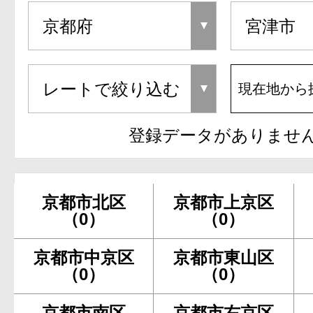
現在地から
登録データがありませ
京都市北区
京都市上京区
（0）
（0）
京都市中京区
京都市東山区
（0）
（0）
京都市南区
京都市右京区