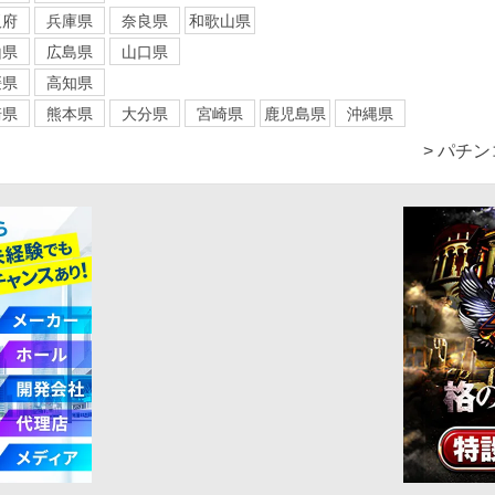
阪府
兵庫県
奈良県
和歌山県
山県
広島県
山口県
媛県
高知県
崎県
熊本県
大分県
宮崎県
鹿児島県
沖縄県
> パチ