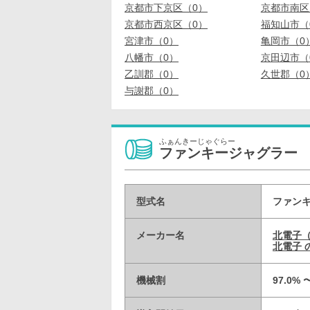
京都市下京区（0）
京都市南区
京都市西京区（0）
福知山市（
宮津市（0）
亀岡市（0
八幡市（0）
京田辺市（
乙訓郡（0）
久世郡（0
与謝郡（0）
ふぁんきーじゃぐらー
ファンキージャグラー
型式名
ファンキ
メーカー名
北電子
北電子 
機械割
97.0% 