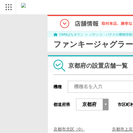
パチンコ・パチスロ機種情報
DMMぱちタウン
ファンキージャグラー
京都府の設置店舗一覧
機種
都道府県
市区町
京都市北区（0）
京都市上京