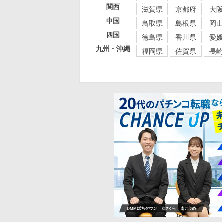
関西
滋賀県
京都府
大
中国
鳥取県
島根県
岡
四国
徳島県
香川県
愛
九州・沖縄
福岡県
佐賀県
長