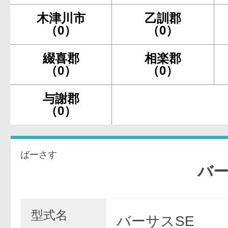
木津川市
乙訓郡
（0）
（0）
綴喜郡
相楽郡
（0）
（0）
与謝郡
（0）
ばーさす
バーサ
型式名
バーサスSE