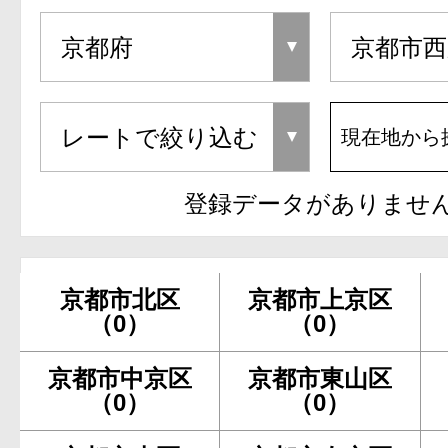
現在地から
登録データがありませ
京都市北区
京都市上京区
（0）
（0）
京都市中京区
京都市東山区
（0）
（0）