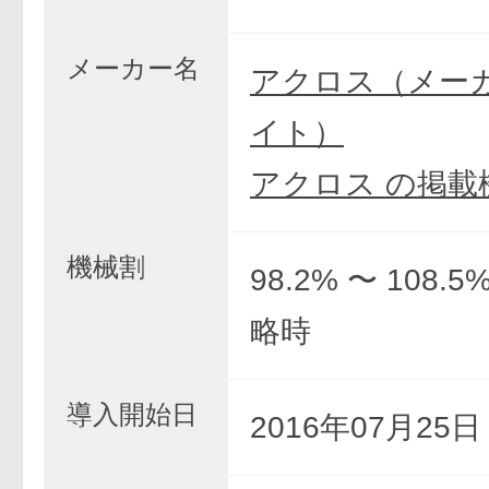
メーカー名
アクロス（メー
イト）
アクロス の掲載
機械割
98.2% 〜 108.
略時
導入開始日
2016年07月25