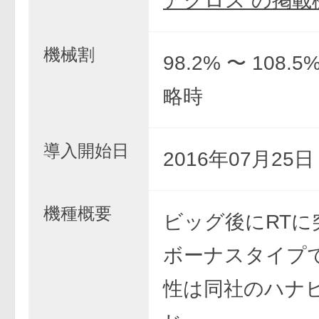
アクロス の掲載
機械割
98.2% 〜 108.
略時
導入開始日
2016年07月25
機種概要
ビッグ後にRTに
ボーナスタイプ
性は同社のハナ