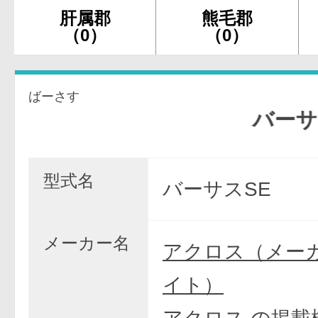
肝属郡
熊毛郡
（0）
（0）
ばーさす
バーサス
型式名
バーサスSE
メーカー名
アクロス（メー
イト）