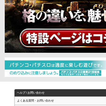
ヘルプ / お問い合わせ
よくある質問・お問い合わせ